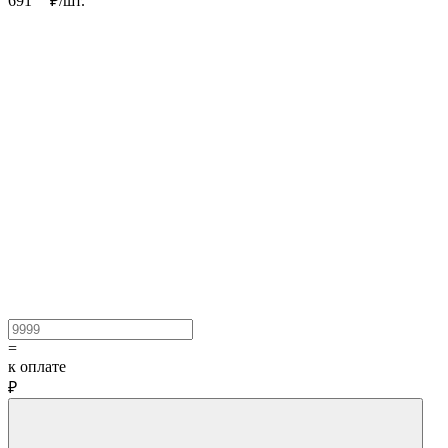
691
₽/
шт.
=
к оплате
₽