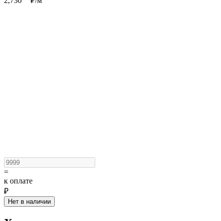
2,730
₽/
м
=
к оплате
₽
Нет в наличии